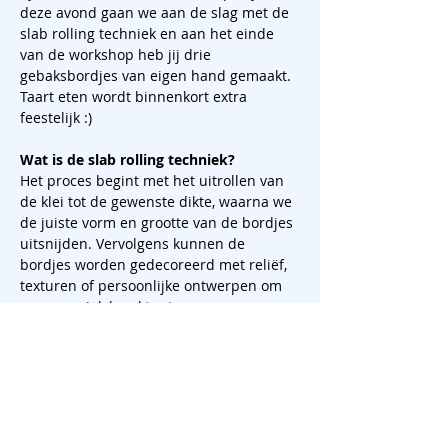
deze avond gaan we aan de slag met de 
slab rolling techniek en aan het einde 
van de workshop heb jij drie 
gebaksbordjes van eigen hand gemaakt. 
Taart eten wordt binnenkort extra 
feestelijk :)
Wat is de slab rolling techniek?
Het proces begint met het uitrollen van 
de klei tot de gewenste dikte, waarna we 
de juiste vorm en grootte van de bordjes 
uitsnijden. Vervolgens kunnen de 
bordjes worden gedecoreerd met reliëf, 
texturen of persoonlijke ontwerpen om 
ze een uniek karakter te geven.
Tijdens de workshop leer je de fijne 
kneepjes van slab rolling en ontdek je 
hoe je met deze uitdagende techniek 
prachtige gebaksbordjes kunt maken die 
een blijvende indruk achterlaten. Dus, 