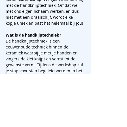
met de handknijptechniek. Omdat we 
met ons eigen lichaam werken, en dus 
niet met een draaischijf, wordt elke 
kopje uniek en past het helemaal bij jou!
Wat is de handkijptechniek?
De handknijptechniek is een 
eeuwenoude techniek binnen de 
keramiek waarbij je met je handen en 
vingers de klei knijpt en vormt tot de 
gewenste vorm. Tijdens de workshop zul 
je stap voor stap begeleid worden in het 
proces van het opbouwen van je mok 
met behulp van deze techniek. Je kunt 
spelen met de dikte van de wanden, de 
vorm en het handvat om zo een mok te 
creëren die helemaal bij jou past. Er is 
ook de mogelijkheid om een schildering 
met onderglazuur te maken. Lekker 
basic houden? Kies dan uit een van de 
mooie hoogwaardige en voedselveilige 