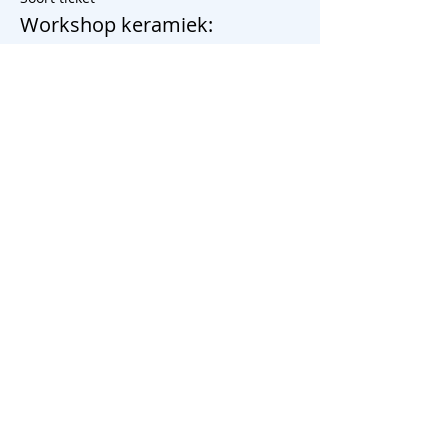
Workshop keramiek:
ontbijtset
Ticket voor een magisch moment van klei! 
Prijs
€ 67,95
Belasting inbegrepen
Aantal
Totaal
€ 0,00
Betalen