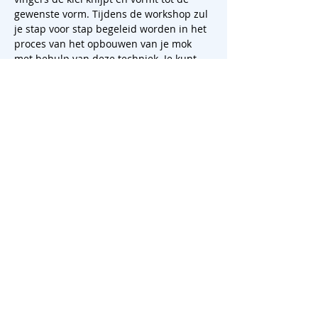
gewenste vorm. Tijdens de workshop zul 
je stap voor stap begeleid worden in het 
proces van het opbouwen van je mok 
met behulp van deze techniek. Je kunt 
spelen met de dikte van de wanden, de 
vorm en het handvat om zo een mok te 
creëren die helemaal bij jou past. Er is 
ook de mogelijkheid om een schildering 
met onderglazuur te maken. Lekker 
basic houden? Kies dan uit een van de 
mooie hoogwaardige en…
Meer weergeven
Deel dit creatieve event