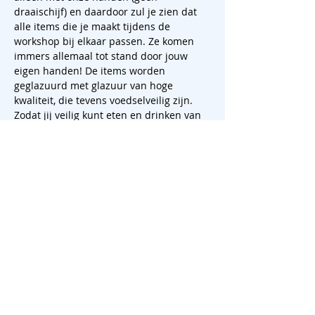
draaischijf) en daardoor zul je zien dat 
alle items die je maakt tijdens de 
workshop bij elkaar passen. Ze komen 
immers allemaal tot stand door jouw 
eigen handen! De items worden 
geglazuurd met glazuur van hoge 
kwaliteit, die tevens voedselveilig zijn. 
Zodat jij veilig kunt eten en drinken van 
je eigen gave set.
Wat is de handkijpmethode?
De handknijptechniek is een 
eeuwenoude techniek binnen de 
keramiek waarbij je met je handen en 
vingers de klei knijpt en vormt tot de 
gewenste…
Meer weergeven